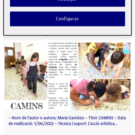
Configurar
Formalització del projecte: CAMINS
Publicat per
Publicat per
Maria Montserrat Gambús
Visibilitat:
Data de publicació
2 març, 2023 7:17 pm
a Formalització del projecte: CAMI
Públic
-
9 Juny 2022
-
2 comentaris
– Nom de l’autor o autora: Maria Gambús – Títol: CAMINS – Data
de realització: 1/06/2022 – Tècnica i suport: L’acció artística…