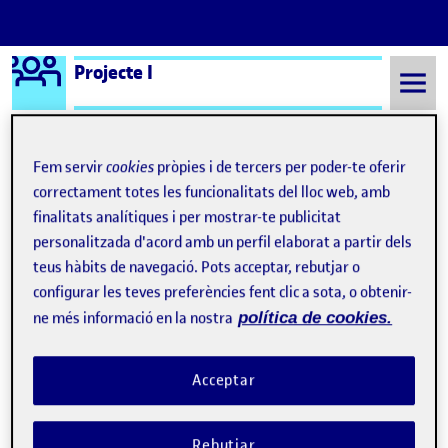
Logo Ágora
Projecte I
Saltar al contingut
Fem servir
cookies
pròpies i de tercers per poder-te oferir
correctament totes les funcionalitats del lloc web, amb
Semestre 20212 - Aula 1
Pràctica: Formalització del projecte
finalitats analítiques i per mostrar-te publicitat
Pràctica: Formalització
personalitzada d'acord amb un perfil elaborat a partir dels
teus hàbits de navegació. Pots acceptar, rebutjar o
del projecte
configurar les teves preferències fent clic a sota, o obtenir-
ne més informació en la nostra
política de cookies.
CAMINS. Descripció i proposta d’exposició
Publicat per
Publicat per
Maria Montserrat Gambús
Acceptar
Visibilitat:
Data de publicació
2 març, 2023 7:18 pm
el CAMINS. Descripció i proposta d’e
Públic
-
10 Juny 2022
-
comentari
Pràctica: Formalització del projecte …
Rebutjar